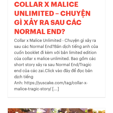
COLLAR X MALICE
UNLIMITED – CHUYỆN
GÌ XẢY RA SAU CÁC
NORMAL END?
Collar x Malice Unlimited - Chuyện gì xảy ra
sau các Normal End?Bản dịch tiếng anh của
cuốn booklet đi kèm với bản limited edition
của collar x malice unlimited. Bao gồm các
short story xảy ra sau Normal End/Tragic
end của các zai.Click vào đây để đọc bản
dịch tiếng
Anh: https://yuscake.com/tag/collar-x-
malice-tragic-story/ [...]