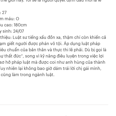
thế giới này. Tôi sẽ là người quyết định đâu mới là lẽ
: 27
óm máu: O
ều cao: 180cm
y sinh: 24/07
i thiệu: Luật sư tiếng xấu đồn xa, thậm chí còn khiến cả
hạm giết người được phán vô tội. Áp dụng luật pháp
iêu chuẩn của bản thân và thực thi lẽ phải. Dù bị gọi là
sự thất đức”, song vì kỹ năng điêu luyện trong việc lợi
sơ hở pháp luật mà được coi như anh hùng của thành
uy nhiên lại không bao giờ dám trái lời chị gái mình,
 cũng làm trong ngành luật.