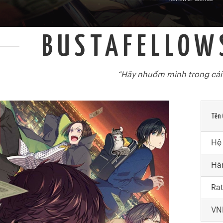
BUSTAFELLOW
“Hãy nhuốm mình trong cái 
Tên
Hệ
Hã
Ra
VN