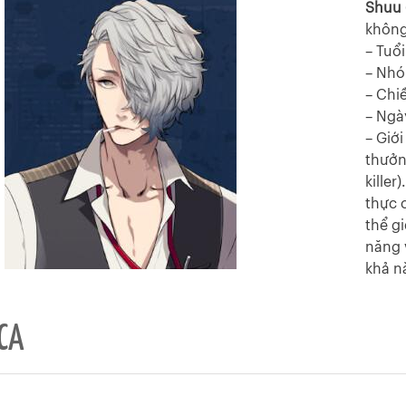
Shuu 
không
– Tuổi
– Nhó
– Chi
– Ngà
– Giớ
thưởn
kille
thực 
thể g
năng 
khả n
CA