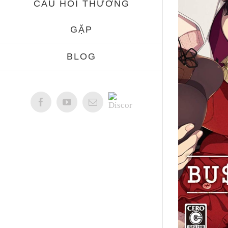
CÂU HỎI THƯỜNG
GẶP
BLOG
Discord
Facebook
YouTube
Email