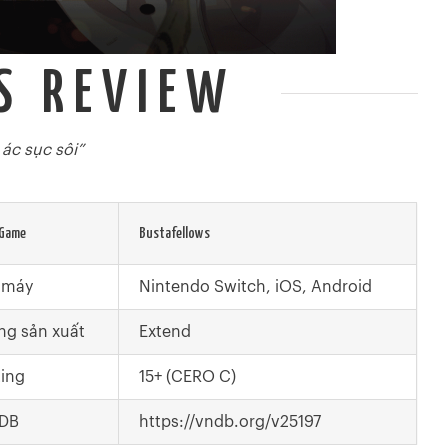
S REVIEW
ác sục sôi”
 Game
Bustafellows
 máy
Nintendo Switch, iOS, Android
ng sản xuất
Extend
ting
15+ (CERO C)
DB
https://vndb.org/v25197