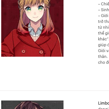
– Chi
– Sinh
– Giớ
trở th
từ nh
thể g
khác”
giúp 
Giỏi 
thân.
cho đ
Limbo