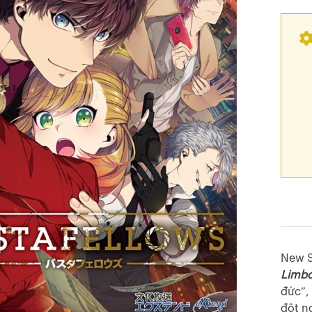
New S
Limbo
đức”,
đột n