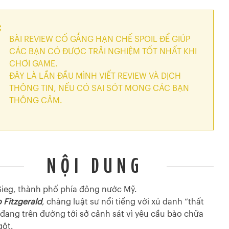
BÀI REVIEW CỐ GẮNG HẠN CHẾ SPOIL ĐỂ GIÚP
CÁC BẠN CÓ ĐƯỢC TRẢI NGHIỆM TỐT NHẤT KHI
CHƠI GAME.
ĐÂY LÀ LẦN ĐẦU MÌNH VIẾT REVIEW VÀ DỊCH
THÔNG TIN, NẾU CÓ SAI SÓT MONG CÁC BẠN
THÔNG CẢM.
NỘI DUNG
ieg, thành phố phía đông nước Mỹ.
 Fitzgerald
, chàng luật sư nổi tiếng với xú danh “thất
 đang trên đường tới sở cảnh sát vì yêu cầu bào chữa
gột.