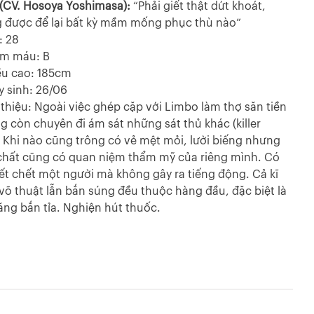
(CV. Hosoya Yoshimasa):
“Phải giết thật dứt khoát,
 được để lại bất kỳ mầm mống phục thù nào”
: 28
m máu: B
ều cao: 185cm
y sinh: 26/06
i thiệu: Ngoài việc ghép cặp với Limbo làm thợ săn tiền
g còn chuyên đi ám sát những sát thủ khác (killer
r). Khi nào cũng trông có vẻ mệt mỏi, lười biếng nhưng
chất cũng có quan niệm thẩm mỹ của riêng mình. Có
iết chết một người mà không gây ra tiếng động. Cả kĩ
võ thuật lẫn bắn súng đều thuộc hàng đầu, đặc biệt là
ăng bắn tỉa. Nghiện hút thuốc.