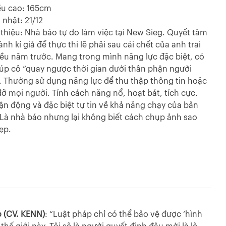
ều cao: 165cm
 nhật: 21/12
i thiệu: Nhà báo tự do làm việc tại New Sieg. Quyết tâm
ành kí giả để thực thi lẽ phải sau cái chết của anh trai
iều năm trước. Mang trong mình năng lực đặc biệt, có
iúp cô “quay ngược thời gian dưới thân phận người
. Thường sử dụng năng lực để thu thập thông tin hoặc
đỡ mọi người. Tính cách năng nổ, hoạt bát, tích cực.
vận động và đặc biệt tự tin về khả năng chạy của bản
 Là nhà báo nhưng lại không biết cách chụp ảnh sao
ẹp.
 (CV. KENN)
: “Luật pháp chỉ có thể bảo vệ được ‘hình