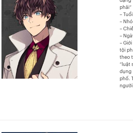
dạng’ 
phải”
– Tuổi
– Nh
– Chi
– Ngà
– Giớ
tội p
theo t
“luật 
dụng 
phố. T
người