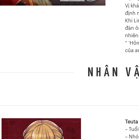
Vị kh
định 
Khi L
đàn ô
nhiên
“ ‘Hôm
của a
NHÂN V
Teuta
– Tuổi
– Nh