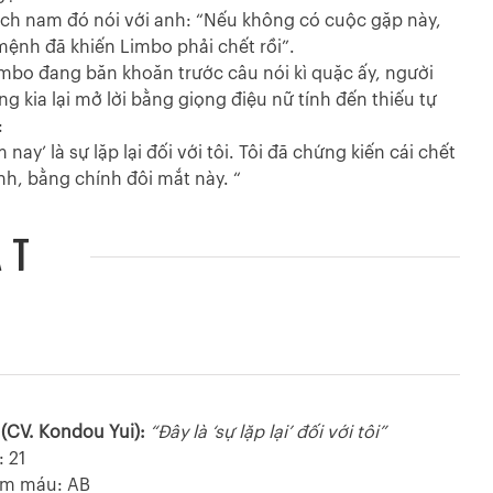
ách nam đó nói với anh: “Nếu không có cuộc gặp này,
mệnh đã khiến Limbo phải chết rồi”.
imbo đang băn khoăn trước câu nói kì quặc ấy, người
ng kia lại mở lời bằng giọng điệu nữ tính đến thiếu tự
:
 nay’ là sự lặp lại đối với tôi. Tôi đã chứng kiến cái chết
nh, bằng chính đôi mắt này. “
ẬT
 (CV. Kondou Yui):
“Đây là ‘sự lặp lại’ đối với tôi”
: 21
óm máu: AB