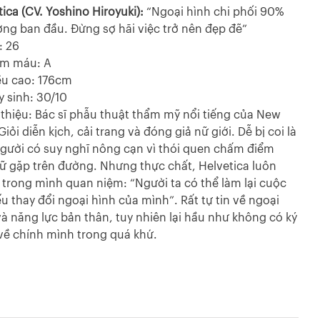
ica (CV. Yoshino Hiroyuki):
“Ngoại hình chi phối 90%
ợng ban đầu. Đừng sợ hãi việc trở nên đẹp đẽ”
: 26
óm máu: A
ều cao: 176cm
y sinh: 30/10
i thiệu: Bác sĩ phẫu thuật thẩm mỹ nổi tiếng của New
Giỏi diễn kịch, cải trang và đóng giả nữ giới. Dễ bị coi là
gười có suy nghĩ nông cạn vì thói quen chấm điểm
ữ gặp trên đường. Nhưng thực chất, Helvetica luôn
trong mình quan niệm: “Người ta có thể làm lại cuộc
ếu thay đổi ngoại hình của mình”. Rất tự tin về ngoại
và năng lực bản thân, tuy nhiên lại hầu như không có ký
 về chính mình trong quá khứ.