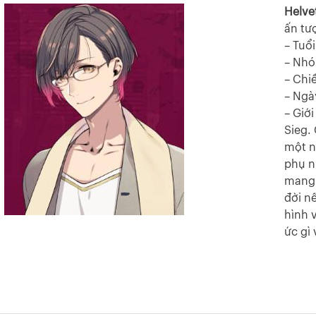
Helvet
ấn tư
– Tuổi
– Nh
– Chi
– Ngà
– Giớ
Sieg. 
một n
phụ n
mang 
đời n
hình 
ức gì