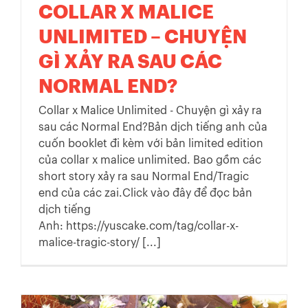
COLLAR X MALICE
UNLIMITED – CHUYỆN
GÌ XẢY RA SAU CÁC
NORMAL END?
Collar x Malice Unlimited - Chuyện gì xảy ra
sau các Normal End?Bản dịch tiếng anh của
cuốn booklet đi kèm với bản limited edition
của collar x malice unlimited. Bao gồm các
short story xảy ra sau Normal End/Tragic
end của các zai.Click vào đây để đọc bản
dịch tiếng
Anh: https://yuscake.com/tag/collar-x-
malice-tragic-story/ [...]