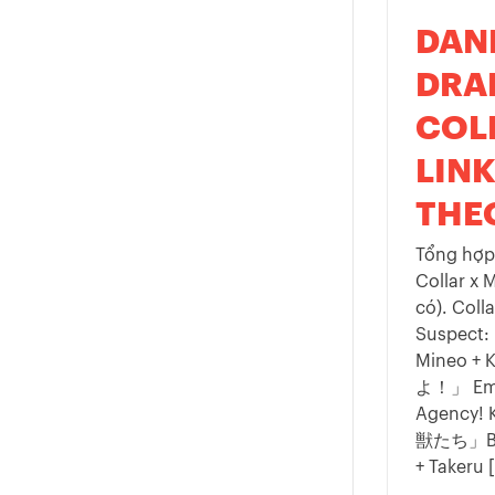
DAN
DRA
COL
LIN
THE
Tổng hợp
Collar x 
có). Co
Suspect:
Mineo 
よ！」 Emer
Agency! 
獣たち」Beau
+ Takeru [