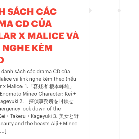
H SÁCH CÁC
MA CD CỦA
LAR X MALICE VÀ
K NGHE KÈM
O
 danh sách các drama CD của
Malice và link nghe kèm theo (nếu
llar x Malice: 1.「容疑者 榎本峰雄」
 Enomoto Mineo Character: Kei +
+ Kageyuki 2.「探偵事務所を封鎖せ
gency lock down of the
Kei + Takeru + Kageyuki 3. 美女と野
ty and the beasts Aiji + Mineo
...]