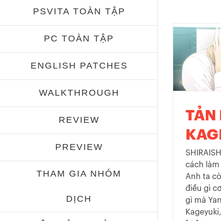
PSVITA TOÀN TẬP
PC TOÀN TẬP
ENGLISH PATCHES
WALKTHROUGH
TẢN
REVIEW
KAG
PREVIEW
SHIRAISH
cách làm 
THAM GIA NHÓM
Anh ta cò
điều gì c
DỊCH
gì mà Yan
Kageyuki,