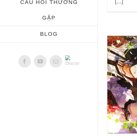
CÂU HỎI THƯỜNG
[...]
GẶP
BLOG
Discord
Facebook
YouTube
Email