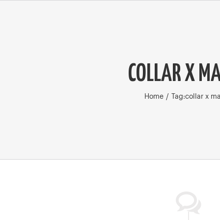
COLLAR X MA
Home
/
Tag:
collar x m