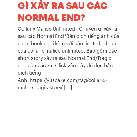
GÌ XẢY RA SAU CÁC
NORMAL END?
Collar x Malice Unlimited - Chuyện gì xảy ra
sau các Normal End?Bản dịch tiếng anh của
cuốn booklet đi kèm với bản limited edition
của collar x malice unlimited. Bao gồm các
short story xảy ra sau Normal End/Tragic
end của các zai.Click vào đây để đọc bản
dịch tiếng
Anh: https://yuscake.com/tag/collar-x-
malice-tragic-story/ [...]