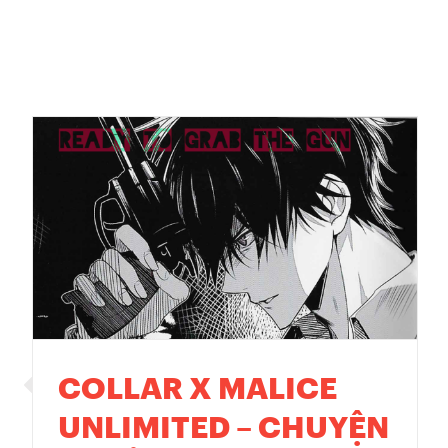
COLLAR X MALICE
UNLIMITED – CHUYỆN