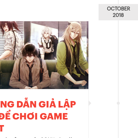
OCTOBER
2018
NG DẪN GIẢ LẬP
 ĐỂ CHƠI GAME
T