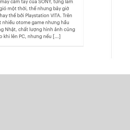
ệ máy cầm tay của SONY, từng làm
ió một thời, thế nhưng bây giờ
thay thế bởi Playstation VITA. Trên
ất nhiều otome game nhưng hầu
ếng Nhật, chất lượng hình ảnh cũng
 khi lên PC, nhưng nếu [...]