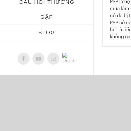
CÂU HỎI THƯỜNG
PSP là h
mưa làm g
nó đã bị 
GẶP
PSP có r
hết là ti
BLOG
không cao
Discord
Facebook
YouTube
Email