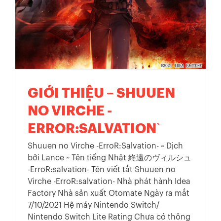
GIỚI THIỆU – SHUUEN
NO VIRCHE -
ERROR:SALVATION`
Shuuen no Virche -ErroR:Salvation- ~ Dịch
bởi Lance ~ Tên tiếng Nhật 終遠のヴィルシュ
-ErroR:salvation- Tên viết tắt Shuuen no
Virche -ErroR:salvation- Nhà phát hành Idea
Factory Nhà sản xuất Otomate Ngày ra mắt
7/10/2021 Hệ máy Nintendo Switch/
Nintendo Switch Lite Rating Chưa có thông