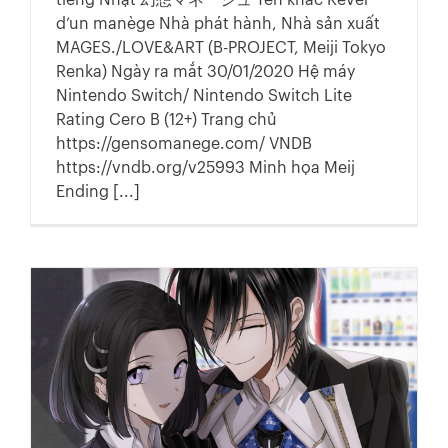
tiếng Nhật 幻想マネージュ Tên khác Rêver
d’un manège Nhà phát hành, Nhà sản xuất
MAGES./LOVE&ART (B-PROJECT, Meiji Tokyo
Renka) Ngày ra mắt 30/01/2020 Hệ máy
Nintendo Switch/ Nintendo Switch Lite
Rating Cero B (12+) Trang chủ
https://gensomanege.com/ VNDB
https://vndb.org/v25993 Minh họa Meij
Ending [...]