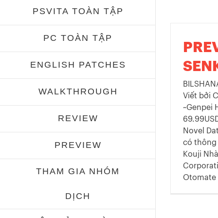
PSVITA TOÀN TẬP
PC TOÀN TẬP
PRE
SEN
ENGLISH PATCHES
BILSHANA
WALKTHROUGH
Viết bởi 
~Genpei 
REVIEW
69.99USD
Novel Da
có thông 
PREVIEW
Kouji Nhà
Corporati
THAM GIA NHÓM
Otomate [
DỊCH