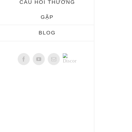
CÂU HỎI THƯỜNG
GẶP
BLOG
Discord
Facebook
YouTube
Email